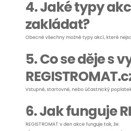
4. Jaké typy ak
zakládat? 
Obecně všechny možné typy akcí, které nejsou
5. Co se děje s
REGISTROMAT.cz
Vstupné, startovné, nebo účastnický poplatek 
6. Jak funguje 
REGISTROMAT v den akce funguje tak, že: