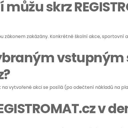
cí můžu skrz REGISTR
 zákonem zakázány. Konkrétně školní akce, sportovní akc
 vybraným vstupným s
? 
na vytvořené akci se posílá (po odečtení nákladů na plate
REGISTROMAT.cz v den