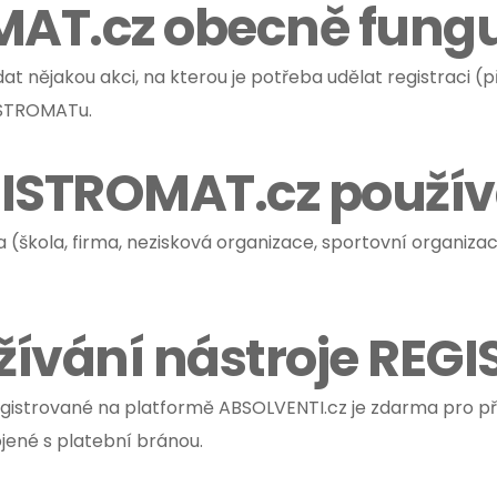
MAT.cz obecně fungu
t nějakou akci, na kterou je potřeba udělat registraci (
ISTROMATu. 
ISTROMAT.cz použív
škola, firma, nezisková organizace, sportovní organizace 
oužívání nástroje RE
gistrované na platformě ABSOLVENTI.cz je zdarma pro příp
jené s platební bránou.