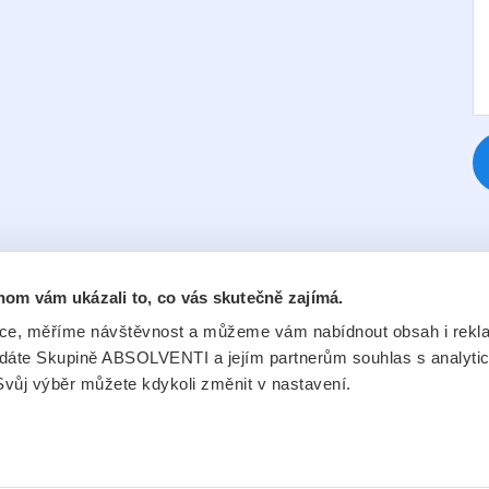
om vám ukázali to, co vás skutečně zajímá.
dce, měříme návštěvnost a můžeme vám nabídnout obsah i rekl
“ dáte Skupině ABSOLVENTI a jejím partnerům souhlas s analyti
vůj výběr můžete kdykoli změnit v nastavení.
024
 ASA (Asociace Studentů a Absolventů), z.s., IČ 227 29