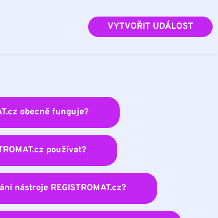
VYTVOŘIT UDÁLOST
.cz obecně funguje?
TROMAT.cz používat?
ívání nástroje REGISTROMAT.cz?