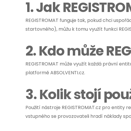
1. Jak REGISTRO
REGISTROMAT funguje tak, pokud chci uspořáda
startovného), můžu k tomu využít funkci REG
2. Kdo může REG
REGISTROMAT může využít každá právní entita (
platformě ABSOLVENTI.cz.
3. Kolik stojí p
Použití nástroje REGISTROMAT.cz pro entity re
vstupného se provozovateli hradí náklady spo