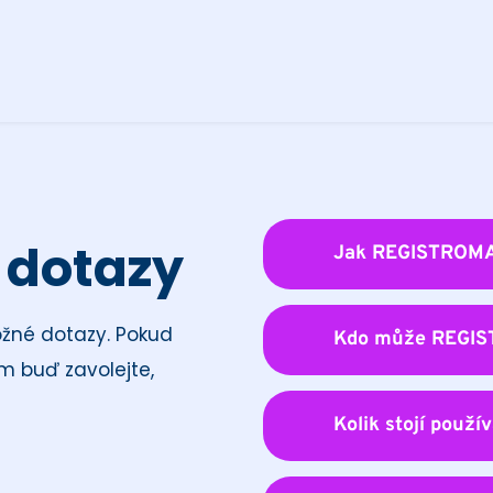
 dotazy
Jak REGISTROMAT
žné dotazy. Pokud 
Kdo může REGIS
 buď zavolejte, 
Kolik stojí použ