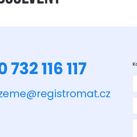
 732 116 117
K
pomuzeme@registromat.cz 