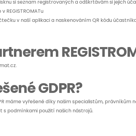
isknu si seznam registrovaných a odškrtávám si jejich úč
mo v REGISTROMATu
ečku v naší aplikaci a naskenováním QR kódu účastníka 
 partnerem REGISTRO
mat.cz. 
ešené GDPR? 
R máme vyřešené díky našim specialistům, právníkům na 
s podmínkami použití našich nástrojů. 